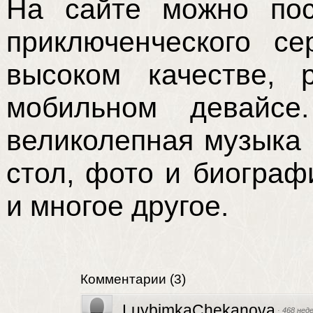
На сайте можно пос
приключенческого с
высоком качестве,
мобильном девайсе
великолепная музыка 
стол, фото и биограф
и многое другое.
Комментарии
(
3
)
LuybimkaChekanova
·
468 нед