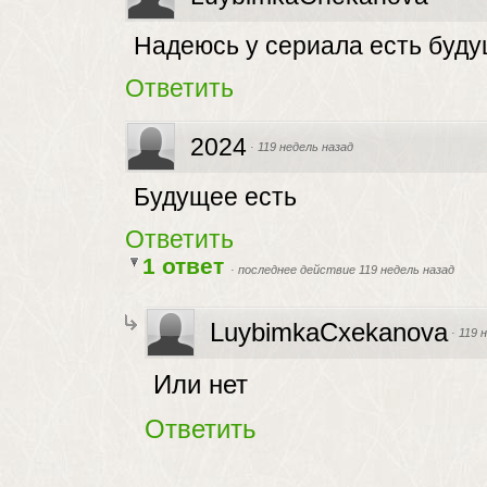
Надеюсь у сериала есть буду
Ответить
2024
·
119 недель назад
Будущее есть
Ответить
1 ответ
·
последнее действие 119 недель назад
LuybimkaCxekanova
·
119 
Или нет
Ответить