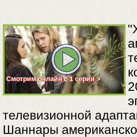
"
а
т
к
Смотрим онлайн с 1 серии >
2
э
телевизионной адапта
Шаннары американског