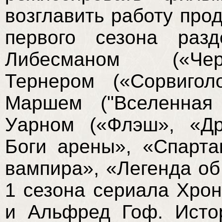
возглавить работу про
первого сезона раз
Либесманом («Чер
Тернером («Сорвигол
Маршем ("Вселенная 
Уарном («Флэш», «Др
Боги арены», «Спарта
вампира», «Легенда об
1 сезона сериала Хро
и Альфред Гоф. Исто