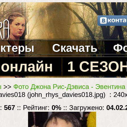
ктеры
Скачать
Ф
 онлайн
1 СЕЗО
ы
>>
Фото Джона Рис-Дэвиса - Эвентина
vies018 (john_rhys_davies018.jpg) : 240
в:
567
:: Рейтинг:
0%
:: Загружено:
04.02.