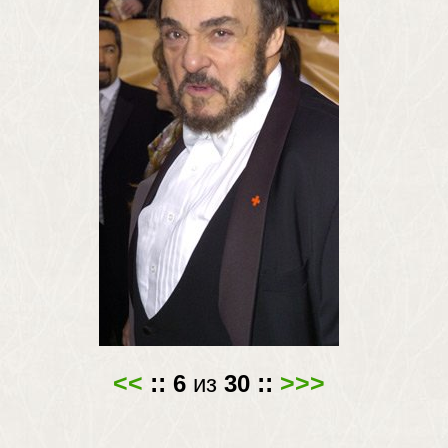
<<
::
6
из
30
::
>>>